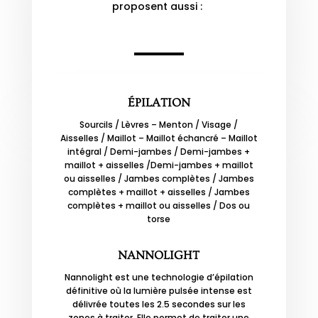
proposent aussi :
ÉPILATION
Sourcils /
Lèvres – Menton /
Visage /
Aisselles /
Maillot – Maillot échancré – Maillot
intégral /
Demi-jambes /
Demi-jambes +
maillot + aisselles /
Demi-jambes + maillot
ou aisselles /
Jambes complètes /
Jambes
complètes + maillot + aisselles /
Jambes
complètes + maillot ou aisselles /
Dos ou
torse
NANNOLIGHT
Nannolight est une technologie d’épilation
définitive où la lumière pulsée intense est
délivrée toutes les 2.5 secondes sur les
zones à traiter. Elle permet de traiter une