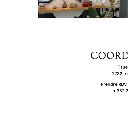
COORD
1 ru
2732 L
Prendre RDV 
+ 352 2