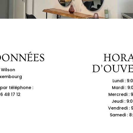
ONNÉES
HORA
D’OUV
e Wilson
uxembourg
Lundi : 9:
par téléphone :
Mardi : 9:
6 48 17 12
Mercredi : 
Jeudi : 9:
Vendredi : 
Samedi : 8