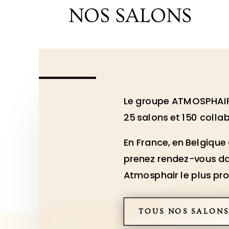
NOS SALONS
Le groupe ATMOSPHAI
25 salons et 150 colla
En France, en Belgiqu
p
renez rendez-vous da
Atmosphair le plus pr
TOUS NOS SALONS