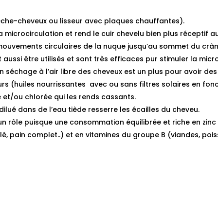
sèche-cheveux ou lisseur avec plaques chauffantes).
a microcirculation et rend le cuir chevelu bien plus réceptif a
uvements circulaires de la nuque jusqu’au sommet du crâne.
ssi être utilisés et sont très efficaces pur stimuler la micr
n séchage à l’air libre des cheveux est un plus pour avoir de
urs (huiles nourrissantes avec ou sans filtres solaires en fonct
 et/ou chlorée qui les rends cassants.
dilué dans de l’eau tiède resserre les écailles du cheveu.
 rôle puisque une consommation équilibrée et riche en zinc (f
 blé, pain complet..) et en vitamines du groupe B (viandes, poi