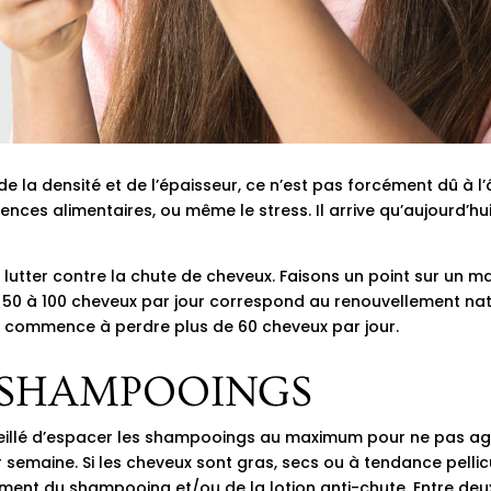
de la densité et de l’épaisseur, ce n’est pas forcément dû à 
es alimentaires, ou même le stress. Il arrive qu’aujourd’hui
r lutter contre la chute de cheveux. Faisons un point sur un m
50 à 100 cheveux par jour correspond au renouvellement natu
on commence à perdre plus de 60 cheveux par jour.
S SHAMPOOINGS
onseillé d’espacer les shampooings au maximum pour ne pas a
ine. Si les cheveux sont gras, secs ou à tendance pelliculair
t du shampooing et/ou de la lotion anti-chute. Entre deux 