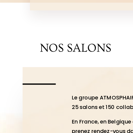
NOS SALONS
Le groupe ATMOSPHAI
25 salons et 150 colla
En France, en Belgiqu
p
renez rendez-vous da